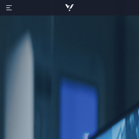
ABOUT
PRODUCT
CEO 인사말
NEWS
경영진 소개
Social Safety AI
CONTACT
연혁
· Zio-Summary
Newsroom
EXTERNAL
기술 / 특허
· ZioVIS
Notice
제품 문의
파트너 / 구축사례
· ZioKeeper
오시는 길
CV&MIP
Publications
· ZioEdge
YOUTUBE
CI
Medical AI