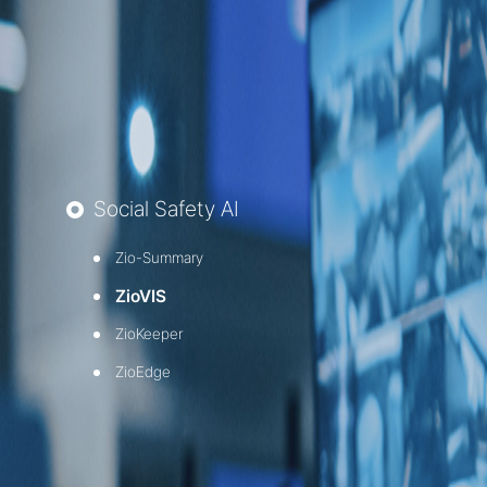
· ZioMed
· AI CDSS
· Smart Hospital
Social Safety AI
Zio-Summary
ZioVIS
ZioKeeper
ZioEdge